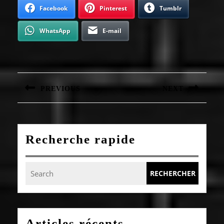
Facebook
Pinterest
Tumblr
WhatsApp
E-mail
Navigation
de
l’article
PREVIOUS
NEXT
Article
Article
précédent
suivant
:
:
Recherche rapide
Search
for:
Articles récents