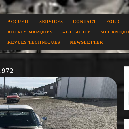
ACCUEIL
SERVICES
CONTACT
FORD
AUTRES MARQUES
ACTUALITÉ
MÉCANIQU
REVUES TECHNIQUES
NEWSLETTER
1972