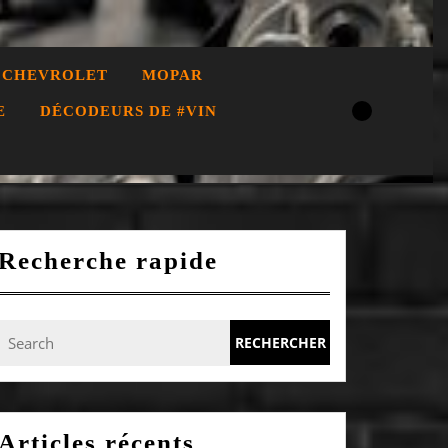
CHEVROLET
MOPAR
E
DÉCODEURS DE #VIN
Recherche rapide
Search
for:
Articles récents