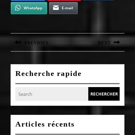
WhatsApp
E-mail
Navigation
de
l’article
PREVIOUS
NEXT
Article
Article
précédent
suivant
:
:
Recherche rapide
Search
for:
Articles récents