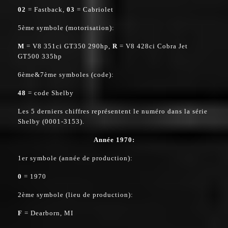
02
= Fastback,
03
= Cabriolet
5ème symbole (motorisation):
M
= V8 351ci GT350 290hp,
R
= V8 428ci Cobra Jet
GT500 335hp
6ème&7ème symboles (code):
48
= code Shelby
Les 5 derniers chiffres représentent le numéro dans la série
Shelby (0001-3153).
Année 1970:
1er symbole (année de production):
0
= 1970
2ème symbole (lieu de production):
F
= Dearborn, MI