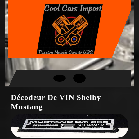
Skip
to
content
Open
Button
Décodeur De VIN Shelby
Mustang