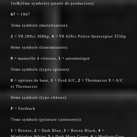
1er&2ème symboles (année de production):
67
= 1967
3ème symbole (motorisation):
2
= V8 289ci 306hp,
4
= V8 428ci Police Interceptor 355hp
4ème symbole (transmission):
0
= manuelle 4 vitesses,
1
= automatique
5ème symbole (types options):
0
= options de base,
1
= Ford A/C,
2
= Thermactor
3
= A/C
et Thermactor
6ème symbole (type châssis):
F
= Fastback
7ème symbole (peinture carrosserie):
1
= Bronze,
2
= Dark Blue,
3
= Raven Black,
4
=
Wimbledon White,
5
= Dark Moss Green,
6
= Medium Gray,