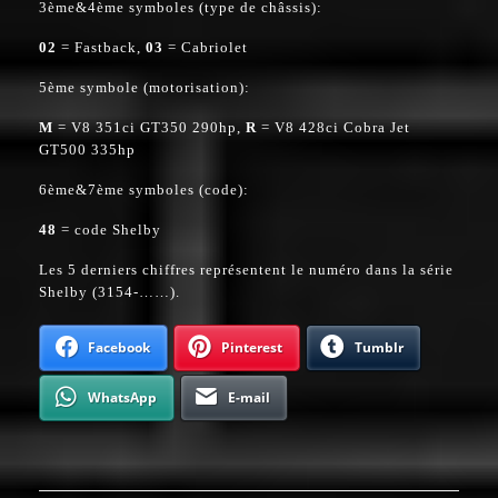
3ème&4ème symboles (type de châssis):
02
= Fastback,
03
= Cabriolet
5ème symbole (motorisation):
M
= V8 351ci GT350 290hp,
R
= V8 428ci Cobra Jet
GT500 335hp
6ème&7ème symboles (code):
48
= code Shelby
Les 5 derniers chiffres représentent le numéro dans la série
Shelby (3154-……).
Facebook
Pinterest
Tumblr
WhatsApp
E-mail
Navigation
de