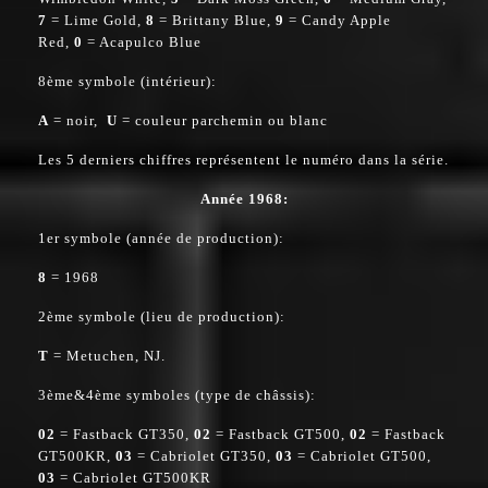
7
= Lime Gold,
8
= Brittany Blue,
9
= Candy Apple
Red,
0
= Acapulco Blue
8ème symbole (intérieur):
A
= noir,
U
= couleur parchemin ou blanc
Les 5 derniers chiffres représentent le numéro dans la série.
Année 1968:
1er symbole (année de production):
8
= 1968
2ème symbole (lieu de production):
T
= Metuchen, NJ.
3ème&4ème symboles (type de châssis):
02
= Fastback GT350,
02
= Fastback GT500,
02
= Fastback
GT500KR,
03
= Cabriolet GT350,
03
= Cabriolet GT500,
03
= Cabriolet GT500KR