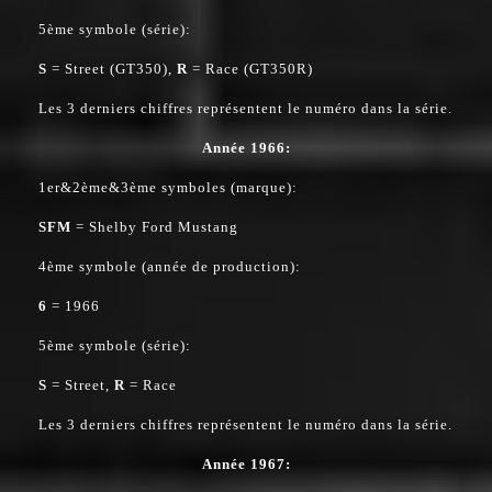
5ème symbole (série):
S
= Street (GT350),
R
= Race (GT350R)
Les 3 derniers chiffres représentent le numéro dans la série.
Année 1966:
1er&2ème&3ème symboles (marque):
SFM
= Shelby Ford Mustang
4ème symbole (année de production):
6
= 1966
5ème symbole (série):
S
= Street,
R
= Race
Les 3 derniers chiffres représentent le numéro dans la série.
Année 1967: