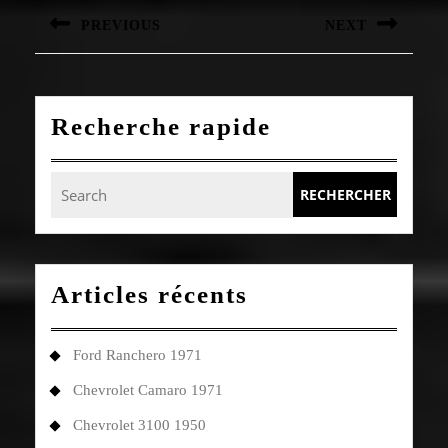
l’article
PREVIOUS
NEXT
Article
Article
précédent
suivant
:
:
Recherche rapide
Search
for:
Articles récents
Ford Ranchero 1971
Chevrolet Camaro 1971
Chevrolet 3100 1950