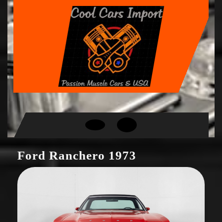
Skip
to
content
Open
Button
Ford Ranchero 1973