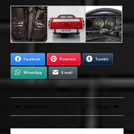
Facebook
Pinterest
Tumblr
WhatsApp
E-mail
Navigation
de
l’article
PREVIOUS
NEXT
Article
Article
précédent
suivant
:
: