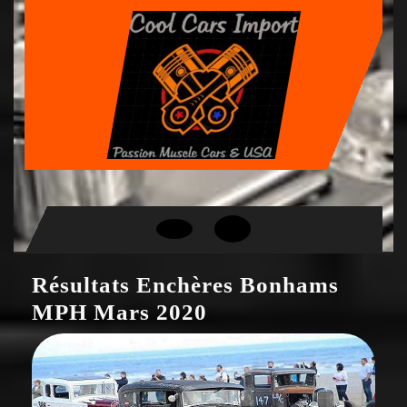
Skip
to
content
Open
Button
Résultats Enchères Bonhams
MPH Mars 2020