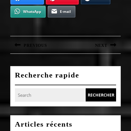
WhatsApp
E-mail
Navigation
de
l’article
PREVIOUS
NEXT
Article
Article
précédent
suivant
:
:
Recherche rapide
Search
for:
Articles récents