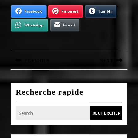
Facebook
Pinterest
Tumblr
WhatsApp
E-mail
Navigation
de
l’article
PREVIOUS
NEXT
Article
Article
précédent
suivant
:
:
Recherche rapide
Search
for: