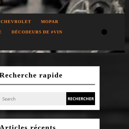
CHEVROLET
MOPAR
E
DÉCODEURS DE #VIN
Recherche rapide
Search
for:
Articles récents