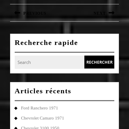
de
l’article
PREVIOUS
NEXT
Article
Article
précédent
suivant
:
:
Recherche rapide
Search
for:
Articles récents
Ford Ranchero 1971
Chevrolet Camaro 1971
Chevrolet 3100 1950