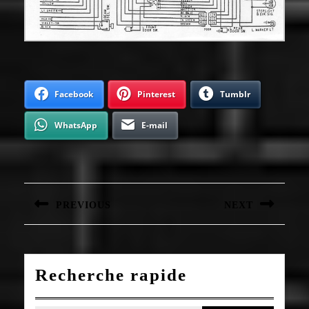
Facebook
Pinterest
Tumblr
WhatsApp
E-mail
Navigation
de
l’article
PREVIOUS
NEXT
Article
Article
précédent
suivant
:
:
Recherche rapide