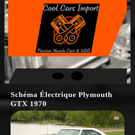
Skip
to
content
Open
Button
Schéma Électrique Plymouth
GTX 1970